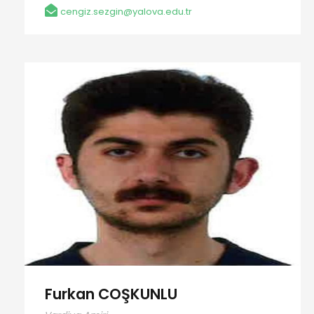
cengiz.sezgin@yalova.edu.tr
Furkan COŞKUNLU