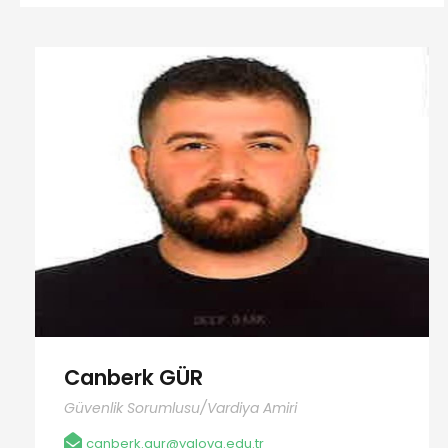
Canberk GÜR
Güvenlik Sorumlusu/Vardiya Amiri
canberk.gur@yalova.edu.tr