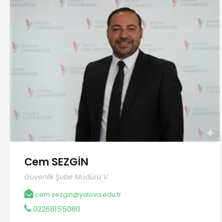
Cem SEZGİN
Güvenlik Şube Müdürü V.
cem.sezgin@yalova.edu.tr
02268155080