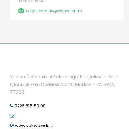
Vardiya Amiri
furkan.coskunlu@yalova.edu.tr
Yalova Üniversitesi Rektörlüğü, Bahçelievler Mah.
Çınarcık Yolu Caddesi No: 26 Merkez - YALOVA,
77200
0226 815 50 00
www.yalova.edu.tr