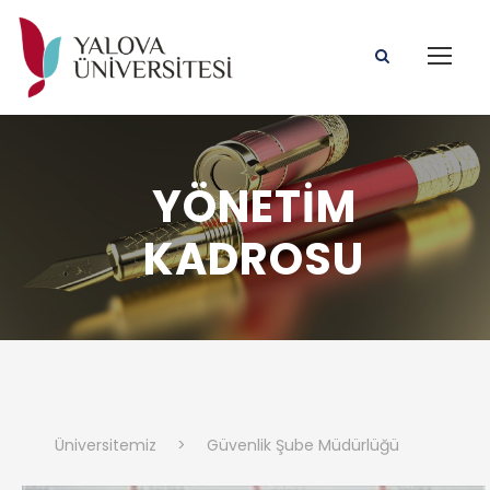
YÖNETİM
KADROSU
Üniversitemiz
>
Güvenlik Şube Müdürlüğü