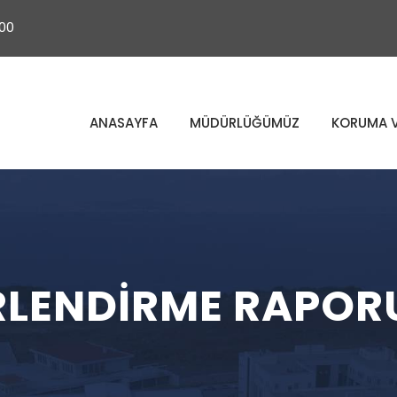
 00
ANASAYFA
MÜDÜRLÜĞÜMÜZ
KORUMA V
LENDIRME RAPORU