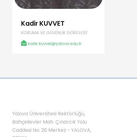
Kadir KUVVET
KORUMA VE GÜVENLİK GÖREVLİSİ
kadir.kuvvet@yalova.edu.tr
Yalova Üniversitesi Rektörlüğü,
Bahçelievler Mah. Çınarcık Yolu
Caddesi No: 26 Merkez - YALOVA,