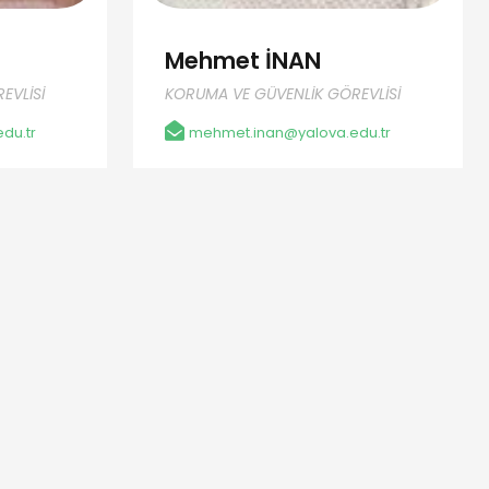
Mehmet İNAN
EVLİSİ
KORUMA VE GÜVENLİK GÖREVLİSİ
du.tr
mehmet.inan@yalova.edu.tr