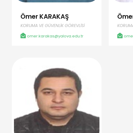
Ömer KARAKAŞ
Öme
KORUMA VE GÜVENLİK GÖREVLİSİ
KORUMA
omer.karakas@yalova.edu.tr
omer