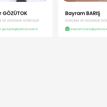
r GÖZÜTOK
Bayram BARIŞ
 VE GÜVENLİK GÖREVLİSİ
KORUMA VE GÜVENLİK GÖR
.gozutok@yalova.edu.tr
bayram.baris@yalova.e