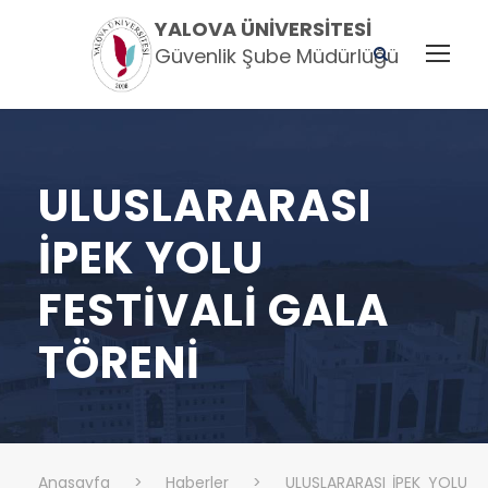
YALOVA ÜNIVERSITESI
Güvenlik Şube Müdürlüğü
ULUSLARARASI
İPEK YOLU
FESTİVALİ GALA
TÖRENİ
Anasayfa
>
Haberler
>
ULUSLARARASI İPEK YOLU